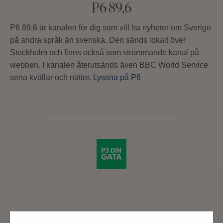
P6 89,6
P6 89,6 är kanalen för dig som vill ha nyheter om Sverige
på andra språk än svenska. Den sänds lokalt över
Stockholm och finns också som strömmande kanal på
webben. I kanalen återutsänds även BBC World Service
sena kvällar och nätter.
Lyssna på P6
P3 Din Gata 100,6