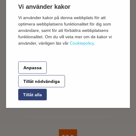
Vi använder kakor
P3 Din Gata är Sveriges Radios hiphopkanal. I vår kanal
hör du den bästa hiphopen just nu – både från Sveriges
Vi använder kakor på denna webbplats för att
optimera webbplatsens funktionalitet för dig som
alla hörn och heta internationella artister. Välkommen till
användare, samt för att förbättra webbplatsens
P3 Din Gata – där hiphop bor.
funktionalitet. Om du vill veta mer om de kakor vi
Lyssna live dygnet runt på P3 Din Gatas hemsida, i
använder, vänligen läs vår
Cookiepolicy
.
appen Sveriges Radio Play, i din smarta högtalare eller
på radio (100,6 MHz) om du är i Malmö med omnejd.
Anpassa
Du hittar även stora delar av vårt innehåll på vår Youtube,
Instagram och Tiktok.
Tillåt nödvändiga
Lyssna på P3 Din Gata
Tillåt alla