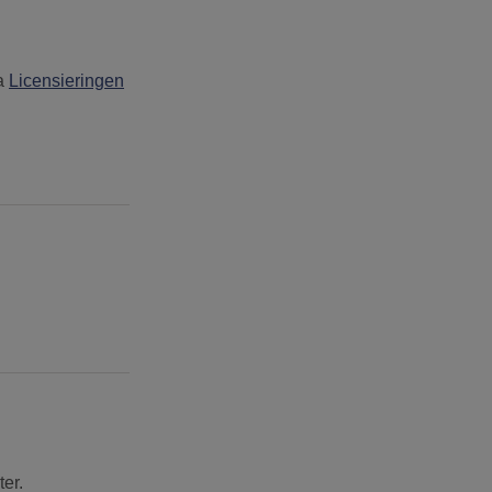
ta
Licensieringen
er.