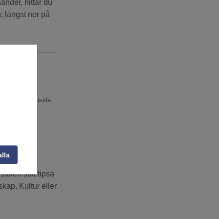
änder, hittar du
; längst ner på
 programs webbsida.
alla
säkert sätt tipsa
kap, Kultur eller