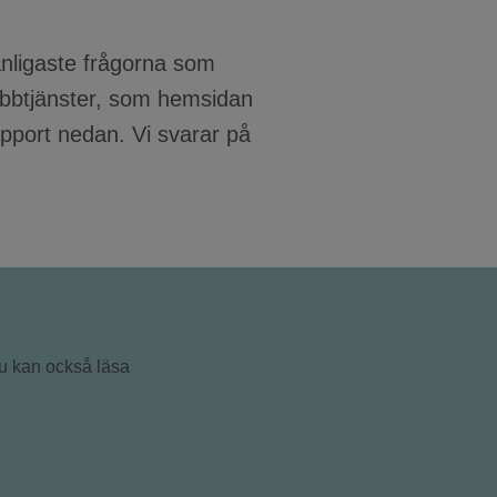
anligaste frågorna som
webbtjänster, som hemsidan
upport nedan. Vi svarar på
Du kan också läsa