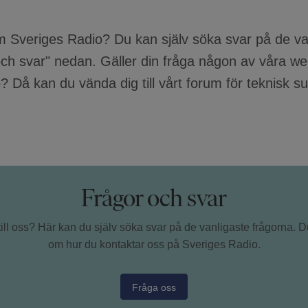
 om Sveriges Radio? Du kan själv söka svar på de v
 och svar" nedan. Gäller din fråga någon av våra 
 Då kan du vända dig till vårt forum för teknisk s
Frågor och svar
till oss? Här kan du själv söka svar på de vanligaste frågorna. 
om hur du kontaktar oss på Sveriges Radio.
Fråga oss