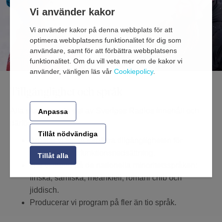
Vi använder kakor
Vi använder kakor på denna webbplats för att
optimera webbplatsens funktionalitet för dig som
användare, samt för att förbättra webbplatsens
funktionalitet. Om du vill veta mer om de kakor vi
använder, vänligen läs vår
Cookiepolicy
.
Tillgänglighet och språk
Alla ska kunna ta del av Sveriges Radios innehåll och
Anpassa
därför:
Tillåt nödvändiga
Arbetar vi för att förbättra tillgängligheten för
personer med funktionsnedsättning.
Tillåt alla
Har vi utbud på de nationella minoritetsspråken:
finska, samiska, meänkieli, romani chib och
jiddisch.
Producerar vi program på fler än tio språk.