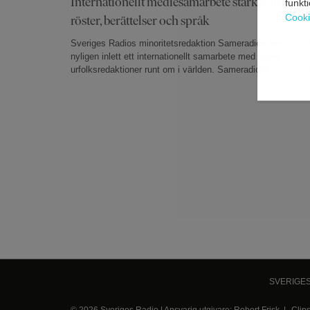
Internationellt mediesamarbete stärker urfolks
funkt
Cooki
röster, berättelser och språk
Sveriges Radios minoritetsredaktion Sameradion har
nyligen inlett ett internationellt samarbete med andra
urfolksredaktioner runt om i världen. Sameradions
kanalchef Thomas Sarri skriver här om det nya
samarbetsorganet , Indigenous Public Media (IPM).
SVERIGE