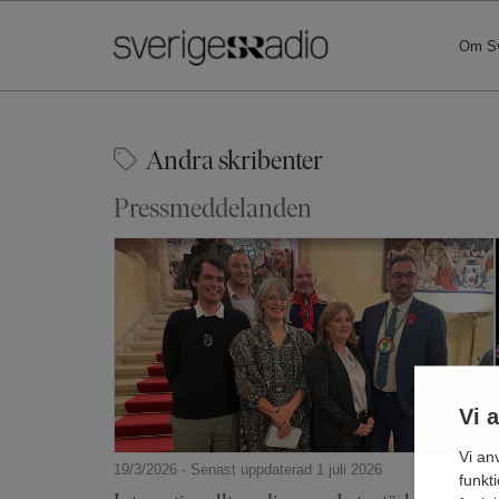
Om Sv
Andra skribenter
Pressmeddelanden
Vi 
Vi an
19/3/2026 - Senast uppdaterad 1 juli 2026
funkt