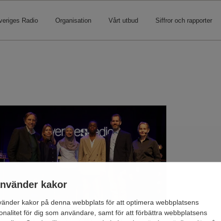
eriges Radio
Organisation
Vårt utbud
Siffror och rapporter
använder kakor
vänder kakor på denna webbplats för att optimera webbplatsens
18/3/2026 - Senast uppdaterad 1 juli 2026
ionalitet för dig som användare, samt för att förbättra webbplatsens