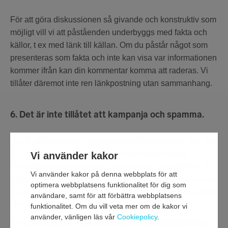
För att göra diskussionen så givande och konstruktiv som
möjligt vill vi att påståenden underbyggs med fakta och
källor, t ex med länk till källan. Om du påstår något som
presenteras som fakta och inte kan visa var informationen
kommer ifrån kan din kommentar komma att raderas. Vi
tillåter däremot inte ren länkpostning utan sammanhang.
6. Det är inte tillåtet att kampanja och spamma.
Det är självklart okej att uttrycka politiska åsikter, men det
är inte tillåtet med kampanjande för kommersiella
Vi använder kakor
produkter eller evenemang, eller sak- och partipolitik. Vi
Vi använder kakor på denna webbplats för att
tillåter inte heller spam, dvs upprepade kommentarer med
optimera webbplatsens funktionalitet för dig som
samma eller liknande innehåll, oavsett om det handlar om
användare, samt för att förbättra webbplatsens
länkar, kommentarer, emojis, bilder och/eller videor.
funktionalitet. Om du vill veta mer om de kakor vi
använder, vänligen läs vår
Cookiepolicy
.
7. Vi tillåter inte avhumaniserande kommentarer.