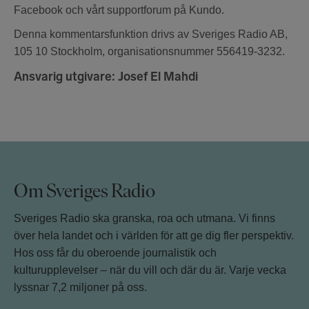
Facebook och vårt supportforum på Kundo.
Denna kommentarsfunktion drivs av Sveriges Radio AB,
105 10 Stockholm, organisationsnummer 556419-3232.
Ansvarig utgivare: Josef El Mahdi
Om Sveriges Radio
Sveriges Radio ska granska, roa och utmana. Vi finns
över hela landet och i världen för att ge dig fler perspektiv.
Hos oss får du oberoende journalistik och
kulturupplevelser – när du vill och där du är. Varje vecka
lyssnar 7,2 miljoner på oss.