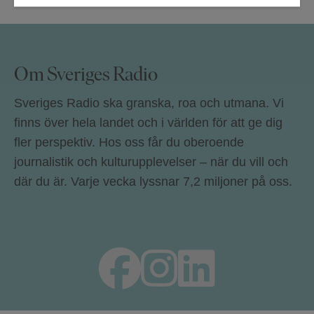
Om Sveriges Radio
Sveriges Radio ska granska, roa och utmana. Vi
finns över hela landet och i världen för att ge dig
fler perspektiv. Hos oss får du oberoende
journalistik och kulturupplevelser – när du vill och
där du är. Varje vecka lyssnar 7,2 miljoner på oss.